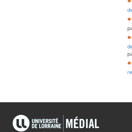
de
p
de
p
re