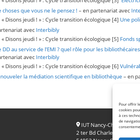
« Disons jeudi ! » : Cycle transition écologique [3]
Électric
 choses que vous ne le pensez !
– en partenariat avec
Int
« Disons jeudi ! » : Cycle transition écologique [4]
Une pol
artenariat avec
Interbibly
« Disons jeudi ! » : Cycle transition écologique [5]
Fonds sp
 DD au service de l’EMI ? quel rôle pour les bibliothécaire
artenariat avec
Interbibly
« Disons jeudi ! » : Cycle transition écologique [6]
Vulnérab
nouveler la médiation scientifique en bibliothèque
– en p
Pour offrir 
cookies pour
à ces techn
de navigatio
IUT Nancy-Charlemagne
consentement
2 ter Bd Charlemagne – B