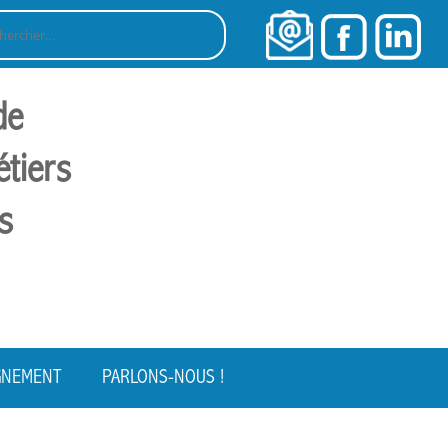
rcher :
de
étiers
s
GNEMENT
PARLONS-NOUS !