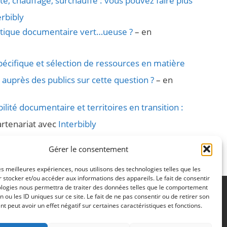
ité, chauffage, surchauffe : vous pouvez faire plus
erbibly
itique documentaire vert…ueuse ?
– en
écifique et sélection de ressources en matière
s auprès des publics sur cette question ?
– en
ilité documentaire et territoires en transition :
artenariat avec
Interbibly
maj : 29/01/2026
Gérer le consentement
les meilleures expériences, nous utilisons des technologies telles que les
 stocker et/ou accéder aux informations des appareils. Le fait de consentir
ologies nous permettra de traiter des données telles que le comportement
n ou les ID uniques sur ce site. Le fait de ne pas consentir ou de retirer son
 – 2ème étage
 peut avoir un effet négatif sur certaines caractéristiques et fonctions.
P 55227