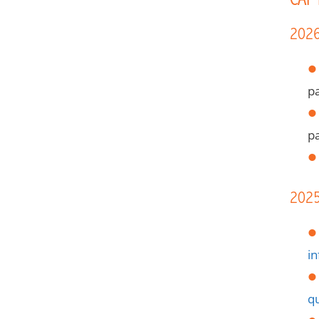
CAP
202
p
p
202
i
qu