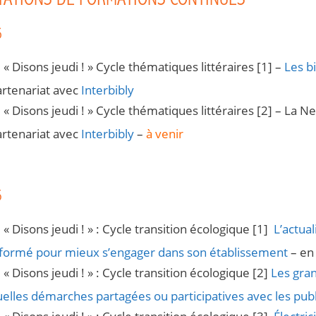
TATIONS DE FORMATIONS CONTINUES
6
« Disons jeudi ! » Cycle thématiques littéraires [1] –
Les bi
artenariat avec
Interbibly
« Disons jeudi ! » Cycle thématiques littéraires [2] – La
artenariat avec
Interbibly
–
à venir
5
« Disons jeudi ! » : Cycle transition écologique [1]
L’actual
nformé pour mieux s’engager dans son établissement
– en
« Disons jeudi ! » : Cycle transition écologique [2]
Les gran
elles démarches partagées ou participatives avec les publ